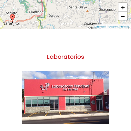
+
−
|
MapPress
© OpenStreetMap
Laboratorios