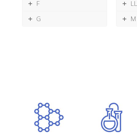
F
L
G
M