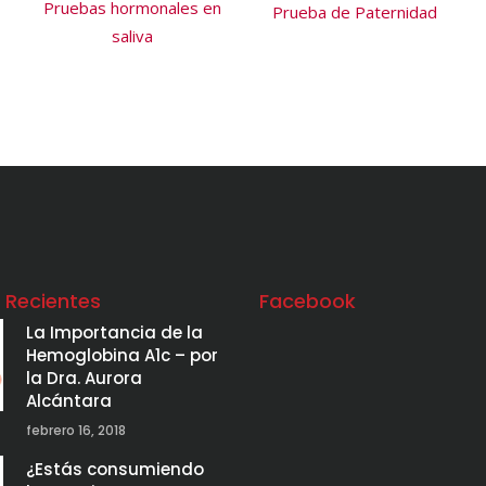
Pruebas hormonales en
Prueba de Paternidad
saliva
s Recientes
Facebook
La Importancia de la
Hemoglobina A1c – por
la Dra. Aurora
Alcántara
febrero 16, 2018
¿Estás consumiendo