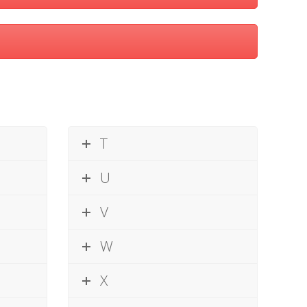
T
U
V
W
X