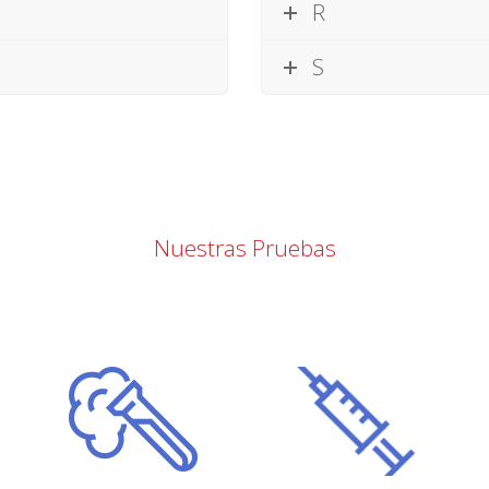
L
R
S
Nuestras Pruebas